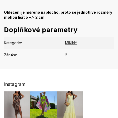
Oblečení je měřeno naplocho, proto se jednotlivé rozměry
mohou lišit o +/- 2 cm.
Doplňkové parametry
Kategorie
:
MIKINY
Záruka
:
2
Z
Instagram
á
p
a
t
í