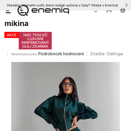
Hledáte originální oufit, který reálně vyčnívá z řady? Vítejte v Enemiq!
CZK
Přejít
Olavoga Silent Storm Sweatshirt
na
mikina
obsah
AKCE
NAD 7500 KČ
LUXUSNÍ
PARFÉMOVANÝ
OLEJ ZDARMA
Průměrné
Podrobnosti hodnocení
Značka:
OlaVoga
Neohodnoceno
hodnocení
produktu
je
0,0
z
5
hvězdiček.