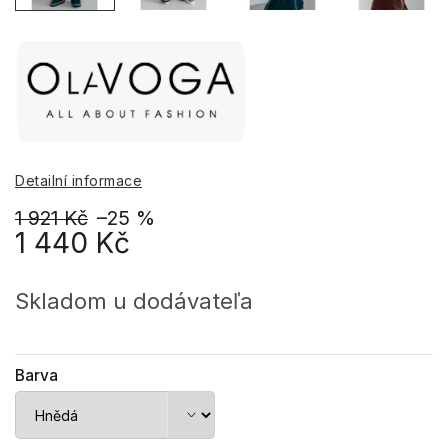
Detailní informace
1 921 Kč
–25 %
1 440 Kč
Měrná
cena:
Skladom u dodávateľa
Barva