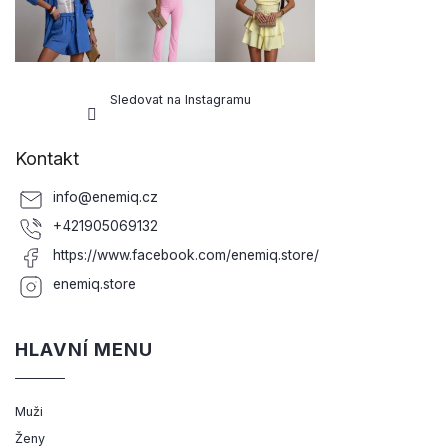
Sledovat na Instagramu
Kontakt
info
@
enemiq.cz
+421905069132
https://www.facebook.com/enemiq.store/
enemiq.store
HLAVNÍ MENU
Muži
Ženy