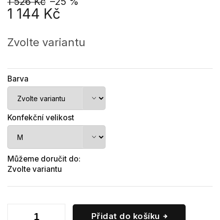
1 526 Kč
–25 %
1 144 Kč
Měrná
cena:
Zvolte variantu
Barva
Konfekční velikost
Můžeme doručit do:
Zvolte variantu
Přidat do košíku