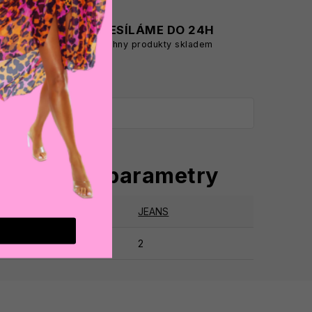
A
ODESÍLÁME DO 24H
všechny produkty skladem
oplňkové parametry
tegorie
:
JEANS
ruka
:
2