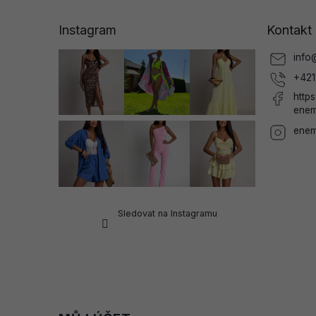
p
a
Instagram
Kontakt
t
í
info
+421
http
enem
enem
Sledovat na Instagramu