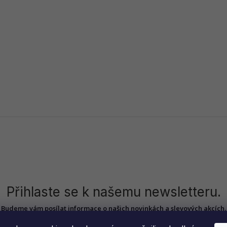
Přihlaste se k našemu newsletteru.
Budeme vám posílat informace o našich novinkách a slevových akcích.