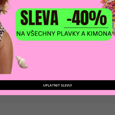
DOPRAVA ZDARM
POMŮŽEME VÁM
na adresu nebo pobočku
 výběrem produktů
Zásilkovny
tu
D
Ka
UPLATNIT SLEVU!
Zá