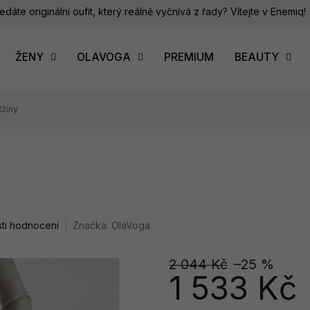
edáte originální oufit, který reálně vyčnívá z řady? Vítejte v Enemiq!
ŽENY
OLAVOGA
PREMIUM
BEAUTY
džíny
ti hodnocení
Značka:
OlaVoga
2 044 Kč
–25 %
1 533 Kč