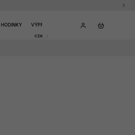
HODINKY
VÝPRODEJ
DÁRKOVÝ POUKAZ
HODNO
CZK