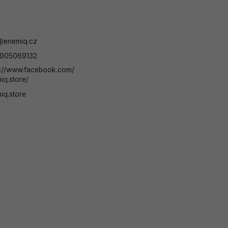
@
enemiq.cz
905069132
s://www.facebook.com/
iq.store/
iq.store