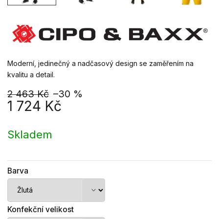
Moderní, jedinečný a nadčasový design se zaměřením na
kvalitu a detail.
2 463 Kč
–30 %
1 724 Kč
Měrná
cena:
Skladem
Barva
Konfekční velikost