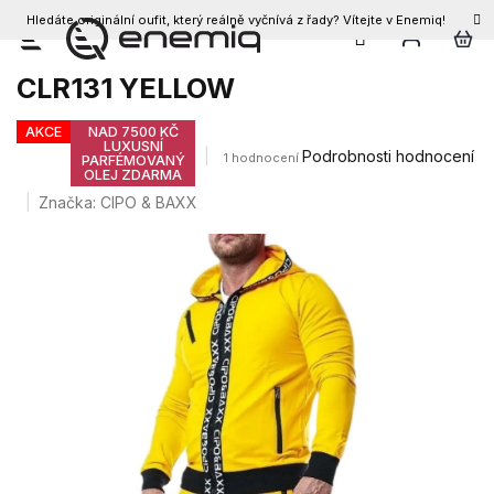
Hledáte originální oufit, který reálně vyčnívá z řady? Vítejte v Enemiq!
CZK
Přejít
Pánská souprava CIPO & BAXX
na
CLR131 YELLOW
obsah
AKCE
NAD 7500 KČ
LUXUSNÍ
Průměrné
Podrobnosti hodnocení
1 hodnocení
PARFÉMOVANÝ
OLEJ ZDARMA
hodnocení
produktu
Značka:
CIPO & BAXX
je
5,0
z
5
hvězdiček.