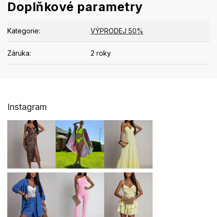
Doplňkové parametry
Kategorie
:
VÝPRODEJ 50%
Záruka
:
2 roky
Z
Instagram
á
p
a
t
í