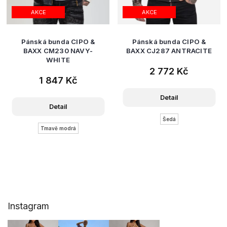
AKCE
AKCE
Pánská bunda CIPO &
Pánská bunda CIPO &
BAXX CM230 NAVY-
BAXX CJ287 ANTRACITE
WHITE
2 772 Kč
1 847 Kč
Detail
Detail
Šedá
Tmavě modrá
Z
Instagram
á
p