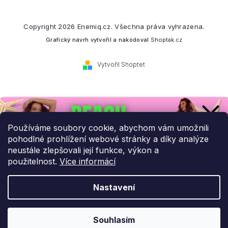
Copyright 2026
Enemiq.cz
. Všechna práva vyhrazena.
Grafický návrh vytvořil a nakódoval
Shoptak.cz
Vytvořil Shoptet
Přihlaste se k našemu
newsletteru.
Používáme soubory cookie, abychom vám umožnili
pohodlné prohlížení webové stránky a díky analýze
Budeme vám posílat informace o našich novinkách a slevových
neustále zlepšovali její funkce, výkon a
akcích.
použitelnost.
Více informácí
Nastavení
UPLATNIT SLEVU!
Odebírat newsletter
Souhlasím