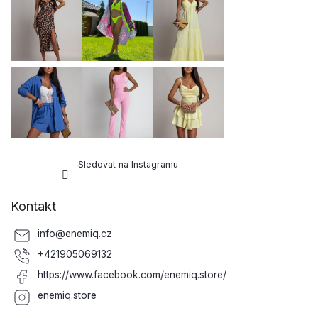
a
t
í
Sledovat na Instagramu
Kontakt
info
@
enemiq.cz
+421905069132
https://www.facebook.com/enemiq.store/
enemiq.store