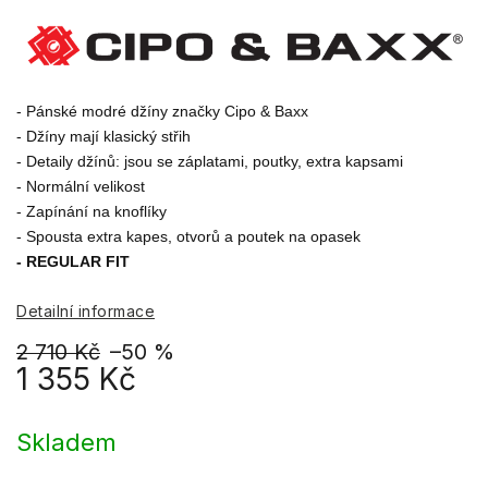
- Pánské modré džíny značky Cipo & Baxx

- Džíny mají klasický střih 

- Detaily džínů: jsou se záplatami, poutky, extra kapsami

- Normální velikost

- Zapínání na knoflíky

- REGULAR FIT
Detailní informace
2 710 Kč
–50 %
1 355 Kč
Měrná
cena:
Skladem