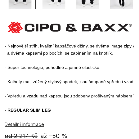
- Nejnovější střih, kvalitní kapsáčové džíny, se dvěma image zipy vp
  a dvěma kapsami po bocích, se zapínáním na knoflík.

- Super technologie, pohodlné a jemně elastické.

- Kalhoty mají zúžený stylový spodek, jsou šoupané vpředu i vzadu.

- Vpředu a vzadu nad kapsou jsou zdobeny prošívaným nápisem "C
- 
REGULAR SLIM LEG
Detailní informace
od 2 217 Kč
až –50 %