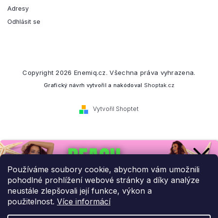
Adresy
Odhlásit se
Copyright 2026
Enemiq.cz
. Všechna práva vyhrazena.
Grafický návrh vytvořil a nakódoval
Shoptak.cz
Vytvořil Shoptet
Přihlaste se k našemu
newsletteru.
Používáme soubory cookie, abychom vám umožnili
pohodlné prohlížení webové stránky a díky analýze
Budeme vám posílat informace o našich novinkách a slevových
neustále zlepšovali její funkce, výkon a
akcích.
použitelnost.
Více informácí