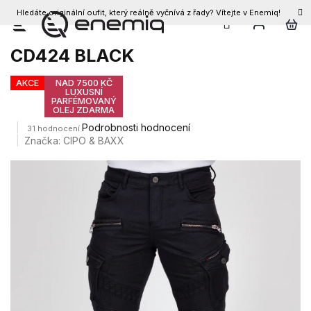
Hledáte originální oufit, který reálně vyčnívá z řady? Vítejte v Enemiq!
CZK
Přejít
Pánské džíny CIPO & BAXX
na
CD424 BLACK
obsah
AKCE
NAD 7500 KČ
LUXUSNÍ
PARFÉMOVANÝ
OLEJ ZDARMA
Průměrné
Podrobnosti hodnocení
31 hodnocení
hodnocení
Značka:
CIPO & BAXX
produktu
je
3,7
z
5
hvězdiček.