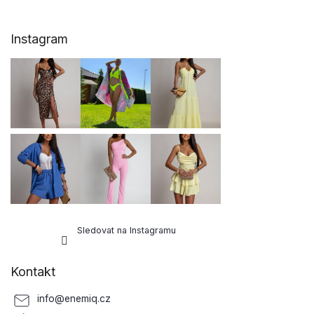
Z
Instagram
á
p
a
t
í
Sledovat na Instagramu
Kontakt
info
@
enemiq.cz