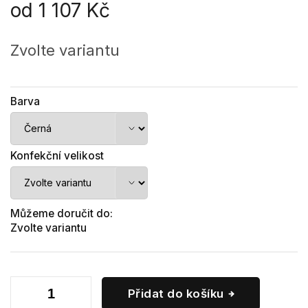
od
1 107 Kč
Měrná
cena:
Zvolte variantu
Barva
Konfekční velikost
Můžeme doručit do:
Zvolte variantu
Přidat do košíku