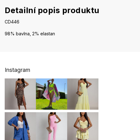
Detailní popis produktu
CD446
98% bavlna, 2% elastan
Z
Instagram
á
p
a
t
í