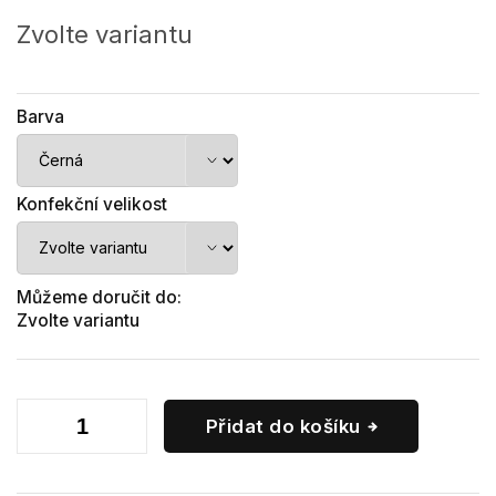
Měrná
cena:
Zvolte variantu
Barva
Konfekční velikost
Můžeme doručit do:
Zvolte variantu
Přidat do košíku