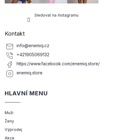
Sledovat na Instagramu
Kontakt
info
@
enemiq.cz
+421905069132
https://www.facebook.com/enemiq.store/
enemiq.store
HLAVNÍ MENU
Muži
Ženy
Výprodej
Akce