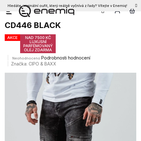
Hledáte originální oufit, který reálně vyčnívá z řady? Vítejte v Enemiq!
CZK
Přejít
Pánské džíny CIPO & BAXX
na
CD446 BLACK
obsah
AKCE
NAD 7500 KČ
LUXUSNÍ
PARFÉMOVANÝ
OLEJ ZDARMA
Průměrné
Podrobnosti hodnocení
Neohodnoceno
hodnocení
Značka:
CIPO & BAXX
produktu
je
0,0
z
5
hvězdiček.