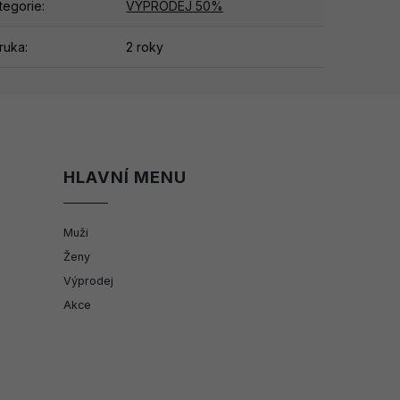
tegorie
:
VÝPRODEJ 50%
ruka
:
2 roky
HLAVNÍ MENU
Muži
Ženy
Výprodej
Akce