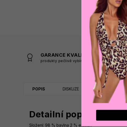
GARANCE KVALITY
produkty pečlivě vybíráme
s
POPIS
DISKUZE
Detailní popis produk
Složení: 98 % bavlna 2 % elastan