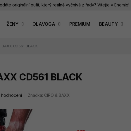
edáte originální oufit, který reálně vyčnívá z řady? Vítejte v Enemiq!
ŽENY
OLAVOGA
PREMIUM
BEAUTY
 & BAXX CD561 BLACK
BAXX CD561 BLACK
i hodnocení
Značka:
CIPO & BAXX