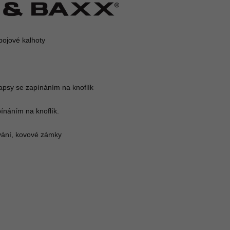
ojové kalhoty

apsy se zapínáním na knoflík

ínáním na knoflík.

ívání, kovové zámky
