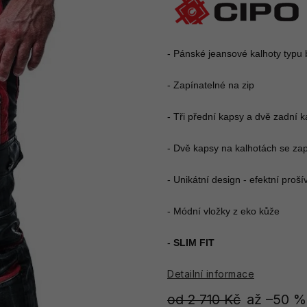
- Pánské jeansové kalhoty typu b
- Zapínatelné na zip

- Tři přední kapsy a dvě zadní k
- Dvě kapsy na kalhotách se zap
- Unikátní design - efektní proš
- Módní vložky z eko kůže

- 
SLIM FIT
Detailní informace
od 2 710 Kč
až –50 %