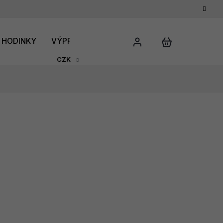
HODINKY
VÝPRODEJ
DÁRKOVÝ POUKAZ
HODNO
CZK