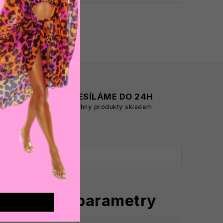
A
ODESÍLÁME DO 24H
všechny produkty skladem
oplňkové parametry