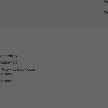
Ka
Zá
@
enemiq.cz
905069132
s://www.facebook.com/
iq.store/
iq.store