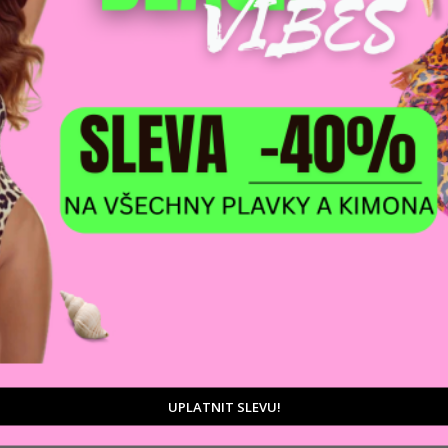
Zeptat se
DOPRAVA ZDARM
POMŮŽEME VÁM
na adresu nebo pobočku
 výběrem produktů
Zásilkovny
tu
D
UPLATNIT SLEVU!