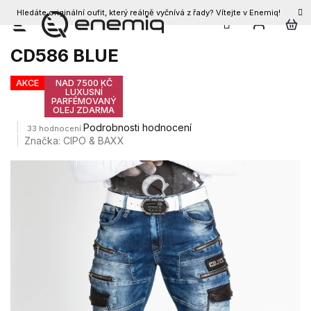
Hledáte originální oufit, který reálně vyčnívá z řady? Vítejte v Enemiq!
CZK
Přejít
Pánské džíny CIPO & BAXX
na
CD586 BLUE
obsah
AKCE
NAD 7500 KČ
LUXUSNÍ
PARFÉMOVANÝ
OLEJ ZDARMA
Průměrné
Podrobnosti hodnocení
33 hodnocení
hodnocení
Značka:
CIPO & BAXX
produktu
je
4,2
z
5
hvězdiček.