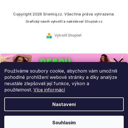
Copyright 2026
Enemiq.cz
. Všechna práva vyhrazena.
Grafický návrh vytvořil a nakódoval
Shoptak.cz
Vytvořil Shoptet
Přihlaste se k našemu
newsletteru.
Používáme soubory cookie, abychom vám umožnili
pohodlné prohlížení webové stránky a díky analýze
Budeme vám posílat informace o našich novinkách a slevových
neustále zlepšovali její funkce, výkon a
akcích.
použitelnost.
Více informácí
Nastavení
UPLATNIT SLEVU!
Odebírat newsletter
Souhlasím