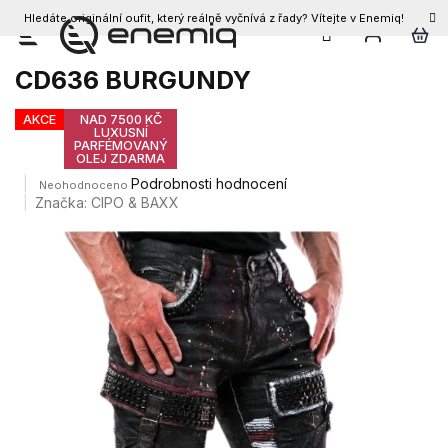
Hledáte originální oufit, který reálně vyčnívá z řady? Vítejte v Enemiq!
CZK
Přejít
Pánské džíny CIPO & BAXX
na
CD636 BURGUNDY
obsah
AKCE
NAD 7500 KČ
LUXUSNÍ
PARFÉMOVANÝ
OLEJ ZDARMA
Průměrné
Podrobnosti hodnocení
Neohodnoceno
hodnocení
Značka:
CIPO & BAXX
produktu
je
0,0
z
5
hvězdiček.