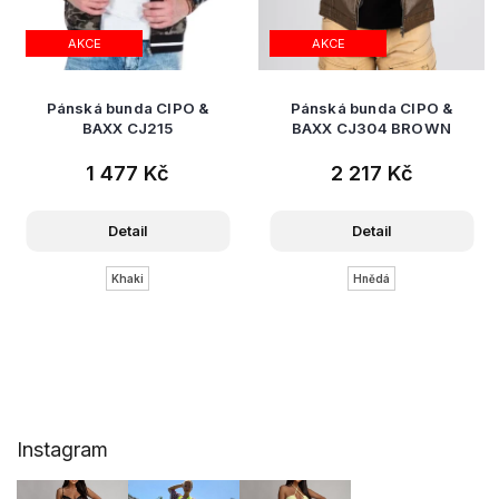
AKCE
AKCE
Pánská bunda CIPO &
Pánská bunda CIPO &
BAXX CJ215
BAXX CJ304 BROWN
1 477 Kč
2 217 Kč
Detail
Detail
Khaki
Hnědá
Z
Instagram
á
p