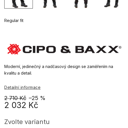
Regular fit
Moderní, jedinečný a nadčasový design se zaměřením na
kvalitu a detail.
Detailní informace
2 710 Kč
–25 %
2 032 Kč
Měrná
cena:
Zvolte variantu