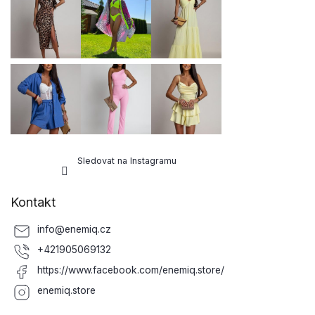
a
t
í
Sledovat na Instagramu
Kontakt
info
@
enemiq.cz
+421905069132
https://www.facebook.com/enemiq.store/
enemiq.store