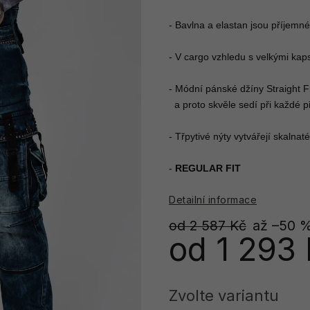
- Bavlna a elastan jsou příjemné
- V cargo vzhledu s velkými ka
- Módní pánské džíny Straight F
  a proto skvěle sedí při každé pří
- Třpytivé nýty vytvářejí skalna
- 
REGULAR FIT
Detailní informace
od 2 587 Kč
až –50 
od
1 293
Měrná
cena:
Zvolte variantu