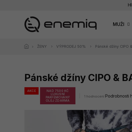
Přejít
Hl
na
obsah
MUŽI
ŽENY
VÝPRODEJ 50%
Pánské džíny CIPO
Pánské džíny CIPO & 
AKCE
NAD 7500 KČ
LUXUSNÍ
Průměrné
Podrobnosti 
1 hodnocení
PARFÉMOVANÝ
hodnocení
OLEJ ZDARMA
produktu
je
5,0
z
5