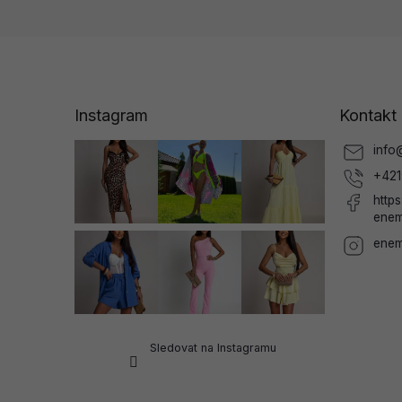
Z
á
p
a
Instagram
Kontakt
t
í
info
+421
http
enem
enem
Sledovat na Instagramu