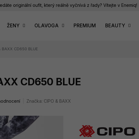
edáte originální oufit, který reálně vyčnívá z řady? Vítejte v Enemiq!
ŽENY
OLAVOGA
PREMIUM
BEAUTY
 & BAXX CD650 BLUE
BAXX CD650 BLUE
hodnocení
Značka:
CIPO & BAXX