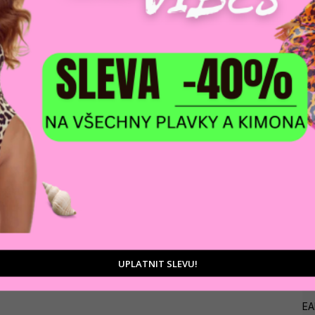
DOPRAVA ZDARM
POMŮŽEME VÁM
na adresu nebo pobočku
 výběrem produktů
Zásilkovny
tu
D
Ka
UPLATNIT SLEVU!
Zá
E