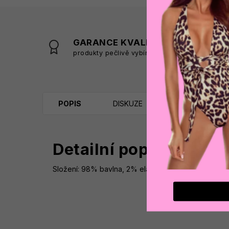
GARANCE KVALITY
produkty pečlivě vybíráme
s
POPIS
DISKUZE
Detailní popis produk
Složení: 98% bavlna, 2% elastan