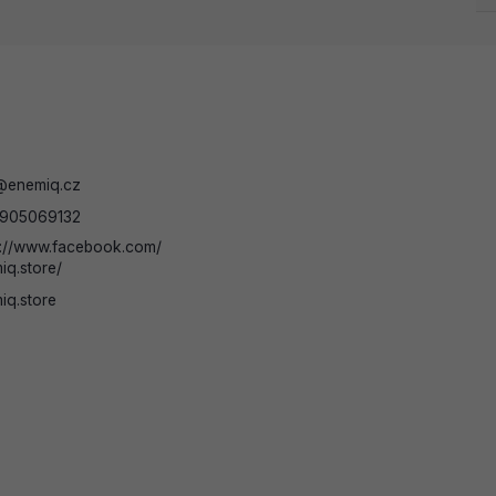
@
enemiq.cz
905069132
s://www.facebook.com/
iq.store/
iq.store