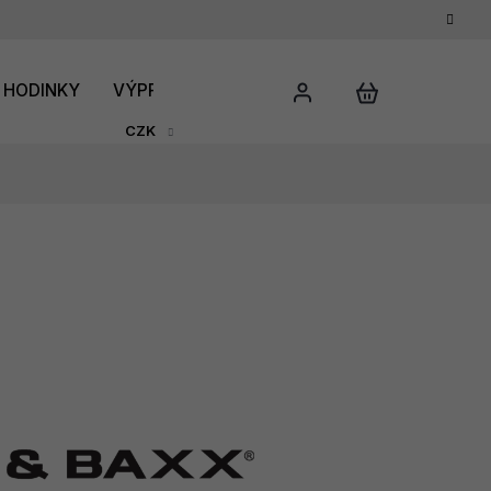
HODINKY
VÝPRODEJ
DÁRKOVÝ POUKAZ
HODNO
CZK