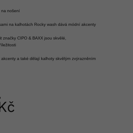
 na nošení

psami na kalhotách Rocky wash dává módní akcenty

it značky CIPO & BAXX jsou skvělé, 
ležitosti

té akcenty a také dělají kalhoty skvělým zvýrazněním

%
 Kč