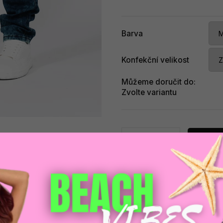
Barva
Konfekční velikost
Můžeme doručit do:
Zvolte variantu
Při
Zeptat se