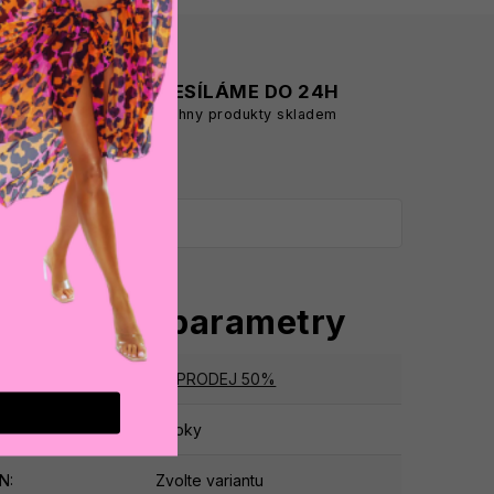
A
ODESÍLÁME DO 24H
všechny produkty skladem
oplňkové parametry
tegorie
:
VÝPRODEJ 50%
ruka
:
2 roky
AN
:
Zvolte variantu