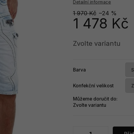
Detailní informace
1 970 Kč
–24 %
1 478 Kč
Měrná
cena:
Zvolte variantu
Barva
Konfekční velikost
Můžeme doručit do:
Zvolte variantu
Při