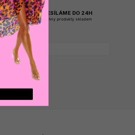
A
ODESÍLÁME DO 24H
všechny produkty skladem