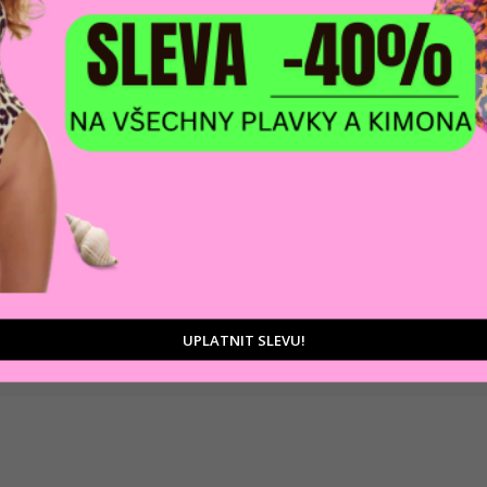
DOPRAVA ZDARM
POMŮŽEME VÁM
na adresu nebo pobočku
 výběrem produktů
Zásilkovny
tu
UPLATNIT SLEVU!