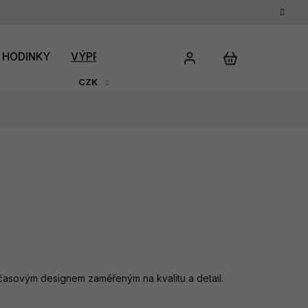
HODINKY
VÝPRODEJ
DÁRKOVÝ POUKAZ
HODNO
CZK
asovým designem zaměřeným na kvalitu a detail.