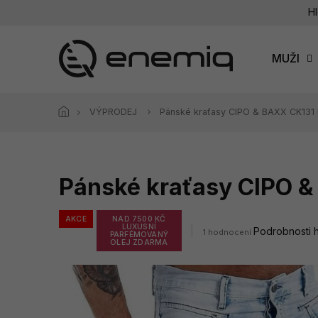
Přejít
Hl
na
obsah
MUŽI
VÝPRODEJ
Pánské kraťasy CIPO & BAXX CK131 
Pánské kraťasy CIPO &
AKCE
NAD 7500 KČ
LUXUSNÍ
Průměrné
Podrobnosti 
1 hodnocení
PARFÉMOVANÝ
hodnocení
OLEJ ZDARMA
produktu
je
5,0
z
5