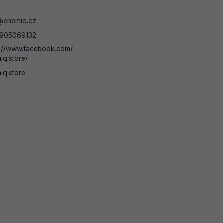
@
enemiq.cz
905069132
s://www.facebook.com/
iq.store/
iq.store