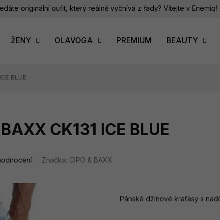
edáte originální oufit, který reálně vyčnívá z řady? Vítejte v Enemiq!
ŽENY
OLAVOGA
PREMIUM
BEAUTY
ICE BLUE
 BAXX CK131 ICE BLUE
hodnocení
Značka:
CIPO & BAXX
Pánské džínové kraťasy s
nadč