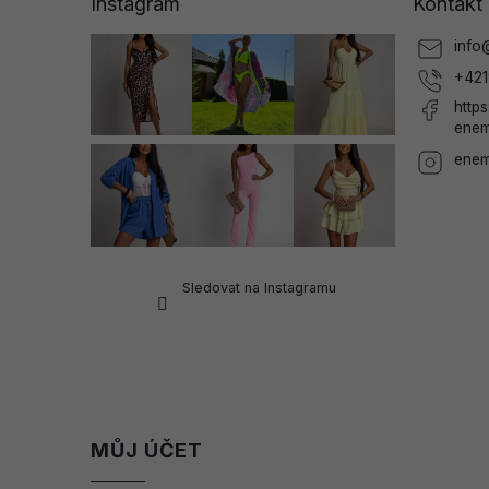
Instagram
Kontakt
t
í
info
+421
http
enem
enem
Sledovat na Instagramu
MŮJ ÚČET