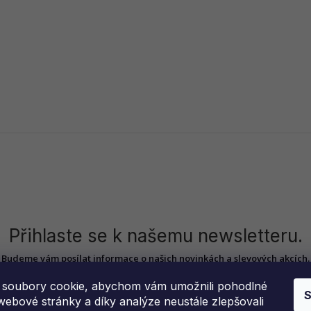
Přihlaste se k našemu newsletteru.
Budeme vám posílat informace o našich novinkách a slevových akcích.
soubory cookie, abychom vám umožnili pohodlné
S
webové stránky a díky analýze neustále zlepšovali