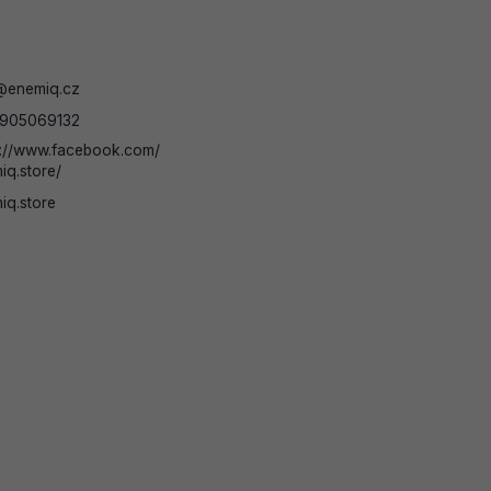
@
enemiq.cz
905069132
s://www.facebook.com/
iq.store/
iq.store