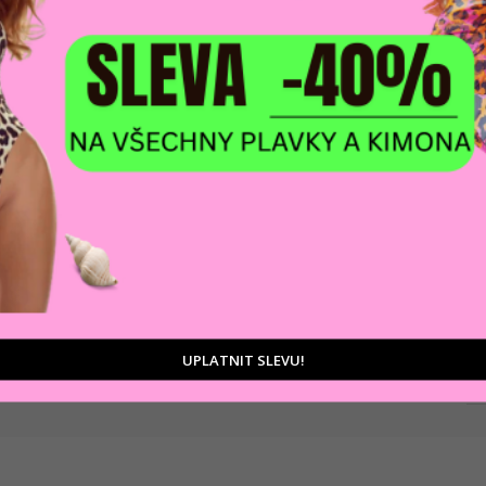
DOPRAVA ZDARM
POMŮŽEME VÁM
na adresu nebo pobočku
 výběrem produktů
Zásilkovny
tu
D
Ka
UPLATNIT SLEVU!
Zá