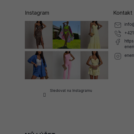
p
a
Instagram
Kontakt
t
í
info
+421
http
enem
enem
Sledovat na Instagramu