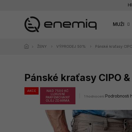
Přejít
Hl
na
obsah
MUŽI
ŽENY
VÝPRODEJ 50%
Pánské kraťasy CI
Pánské kraťasy CIPO 
AKCE
NAD 7500 KČ
LUXUSNÍ
Průměrné
Podrobnosti 
1 hodnocení
PARFÉMOVANÝ
hodnocení
OLEJ ZDARMA
produktu
je
5,0
z
5