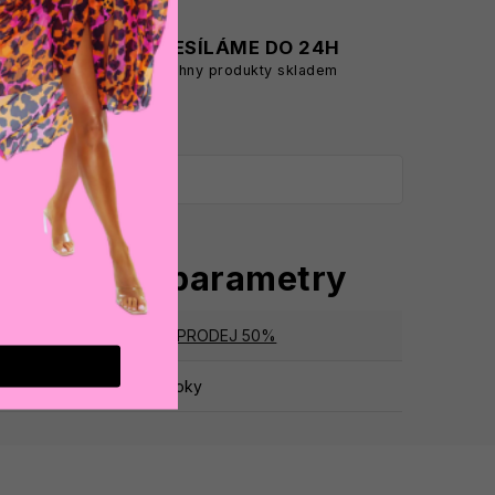
A
ODESÍLÁME DO 24H
všechny produkty skladem
oplňkové parametry
tegorie
:
VÝPRODEJ 50%
ruka
:
2 roky