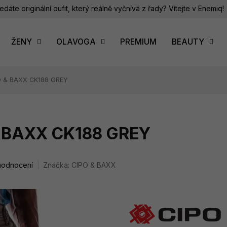
edáte originální oufit, který reálně vyčnívá z řady? Vítejte v Enemiq!
ŽENY
OLAVOGA
PREMIUM
BEAUTY
PO & BAXX CK188 GREY
& BAXX CK188 GREY
hodnocení
Značka:
CIPO & BAXX