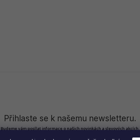
Přihlaste se k našemu newsletteru.
Budeme vám posílat informace o našich novinkách a slevových akcích.