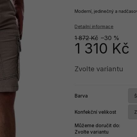
Moderní, jedinečný a nadčasový
Detailní informace
1 872 Kč
–30 %
1 310 Kč
Měrná
cena:
Zvolte variantu
Barva
Konfekční velikost
Můžeme doručit do:
Zvolte variantu