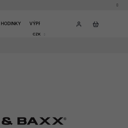
HODINKY
VÝPRODEJ
DÁRKOVÝ POUKAZ
HODNO
CZK