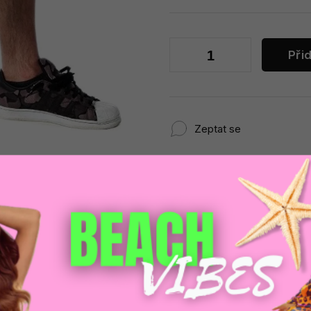
Při
Zeptat se