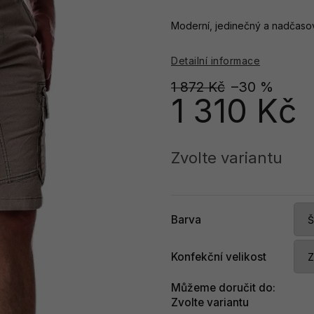
Moderní, jedinečný a nadčasový
Detailní informace
1 872 Kč
–30 %
1 310 Kč
Měrná
cena:
Zvolte variantu
Barva
Konfekční velikost
Můžeme doručit do:
Zvolte variantu