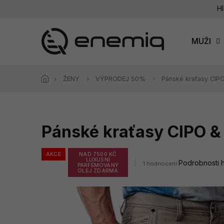
Přejít
Hl
na
obsah
MUŽI
ŽENY
VÝPRODEJ 50%
Pánské kraťasy CI
Pánské kraťasy CIPO 
AKCE
NAD 7500 KČ
LUXUSNÍ
Průměrné
Podrobnosti 
1 hodnocení
PARFÉMOVANÝ
hodnocení
OLEJ ZDARMA
produktu
je
5,0
z
5