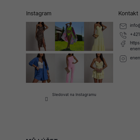
p
a
Instagram
Kontakt
t
í
info
+421
http
enem
enem
Sledovat na Instagramu