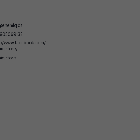
@
enemiq.cz
905069132
s://www.facebook.com/
iq.store/
iq.store