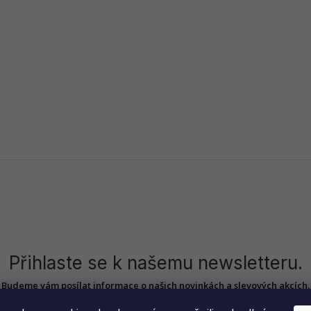
Přihlaste se k našemu newsletteru.
Budeme vám posílat informace o našich novinkách a slevových akcích.