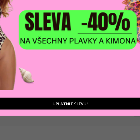
DOPRAVA ZDARM
POMŮŽEME VÁM
na adresu nebo pobočku
 výběrem produktů
Zásilkovny
tu
D
Ka
UPLATNIT SLEVU!
Zá