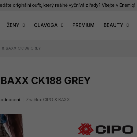
edáte originální oufit, který reálně vyčnívá z řady? Vítejte v Enemiq!
ŽENY
OLAVOGA
PREMIUM
BEAUTY
PO & BAXX CK188 GREY
& BAXX CK188 GREY
hodnocení
Značka:
CIPO & BAXX