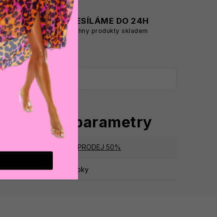
A
ODESÍLÁME DO 24H
všechny produkty skladem
oplňkové parametry
tegorie
:
VÝPRODEJ 50%
ruka
:
2 roky