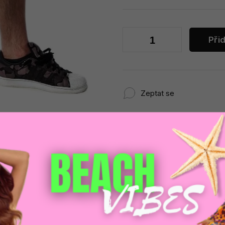
Při
Zeptat se