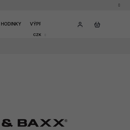
HODINKY
VÝPRODEJ
DÁRKOVÝ POUKAZ
HODNO
CZK