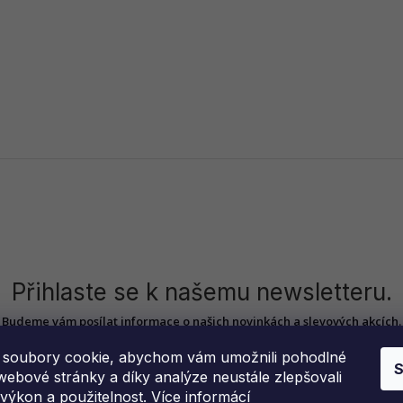
Přihlaste se k našemu newsletteru.
Budeme vám posílat informace o našich novinkách a slevových akcích.
soubory cookie, abychom vám umožnili pohodlné
S
webové stránky a díky analýze neustále zlepšovali
, výkon a použitelnost.
Více informácí