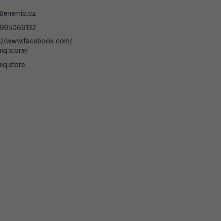
@
enemiq.cz
905069132
s://www.facebook.com/
iq.store/
iq.store