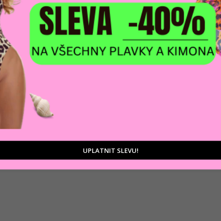
DOPRAVA ZDARM
POMŮŽEME VÁM
na adresu nebo pobočku
 výběrem produktů
Zásilkovny
tu
UPLATNIT SLEVU!