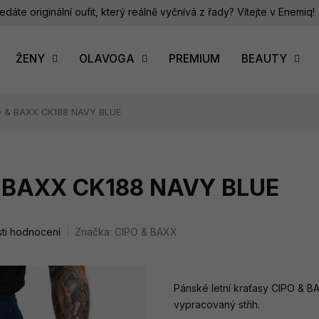
edáte originální oufit, který reálně vyčnívá z řady? Vítejte v Enemiq!
ŽENY
OLAVOGA
PREMIUM
BEAUTY
PO & BAXX CK188 NAVY BLUE
& BAXX CK188 NAVY BLUE
ti hodnocení
Značka:
CIPO & BAXX
Pánské letní kraťasy CIPO & BA
vypracovaný střih.