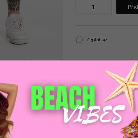
Při
Zeptat se