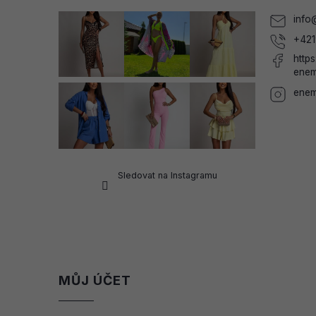
í
info
+421
http
enem
enem
Sledovat na Instagramu
MŮJ ÚČET