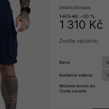
Detailní informace
1 872 Kč
–30 %
1 310 Kč
Měrná
cena:
Zvolte variantu
Barva
Konfekční velikost
Můžeme doručit do:
Zvolte variantu