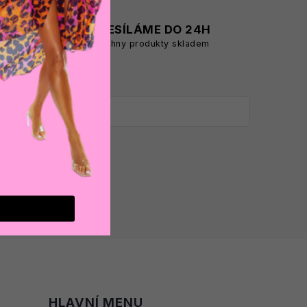
A
ODESÍLÁME DO 24H
všechny produkty skladem
HLAVNÍ MENU