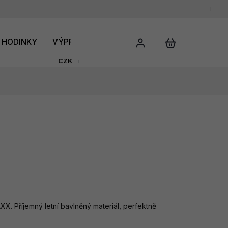
HODINKY
VÝPRODEJ
DÁRKOVÝ POUKAZ
HODNO
CZK
XX. Příjemný letní bavlněný materiál, perfektně