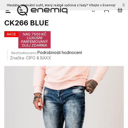
Hledáte originální oufit, který reálně vyčnívá z řady? Vítejte v Enemiq!
CZK
Přejít
Pánské kraťasy CIPO & BAXX
na
CK266 BLUE
obsah
AKCE
NAD 7500 KČ
LUXUSNÍ
PARFÉMOVANÝ
OLEJ ZDARMA
Průměrné
Podrobnosti hodnocení
Neohodnoceno
hodnocení
Značka:
CIPO & BAXX
produktu
je
0,0
z
5
hvězdiček.