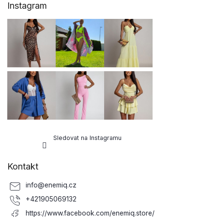
Instagram
á
p
a
t
í
Sledovat na Instagramu
Kontakt
info
@
enemiq.cz
+421905069132
https://www.facebook.com/enemiq.store/