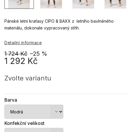
Pánské letní kraťasy CIPO & BAXX z letního bavlněného
materiálu, dokonale vypracovaný střih.
Detailní informace
1 724 Kč
–25 %
1 292 Kč
Měrná
cena:
Zvolte variantu
Barva
Konfekční velikost