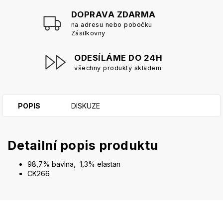
DOPRAVA ZDARMA
na adresu nebo pobočku
Zásilkovny
ODESÍLÁME DO 24H
všechny produkty skladem
POPIS
DISKUZE
Detailní popis produktu
98,7% bavlna, 1,3% elastan
CK266
Z