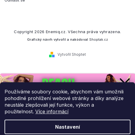
Odhlásit se
Copyright 2026
Enemiq.cz
. Všechna práva vyhrazena.
Grafický návrh vytvořil a nakódoval
Shoptak.cz
Vytvořil Shoptet
Přihlaste se k našemu
newsletteru.
Používáme soubory cookie, abychom vám umožnili
pohodlné prohlížení webové stránky a díky analýze
Budeme vám posílat informace o našich novinkách a slevových
neustále zlepšovali její funkce, výkon a
akcích.
použitelnost.
Více informácí
Nastavení