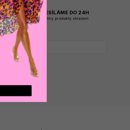
A
ODESÍLÁME DO 24H
všechny produkty skladem