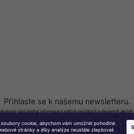
Přihlaste se k našemu newsletteru.
Budeme vám posílat informace o našich novinkách a slevových akcích.
soubory cookie, abychom vám umožnili pohodlné
S
webové stránky a díky analýze neustále zlepšovali