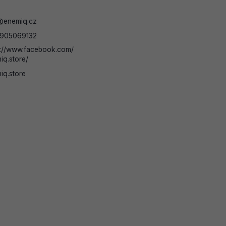
@
enemiq.cz
905069132
s://www.facebook.com/
iq.store/
iq.store