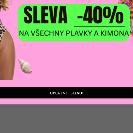
DOPRAVA ZDARM
POMŮŽEME VÁM
na adresu nebo pobočku
 výběrem produktů
Zásilkovny
tu
UPLATNIT SLEVU!