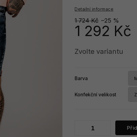
Detailní informace
1 724 Kč
–25 %
1 292 Kč
Měrná
cena:
Zvolte variantu
Barva
Konfekční velikost
Při