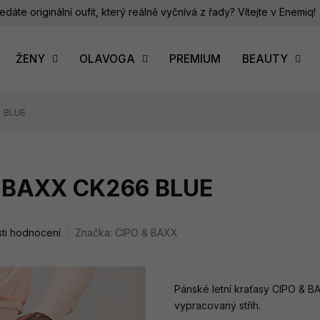
edáte originální oufit, který reálně vyčnívá z řady? Vítejte v Enemiq!
ŽENY
OLAVOGA
PREMIUM
BEAUTY
6 BLUE
& BAXX CK266 BLUE
ti hodnocení
Značka:
CIPO & BAXX
Pánské letní kraťasy CIPO & B
vypracovaný střih.