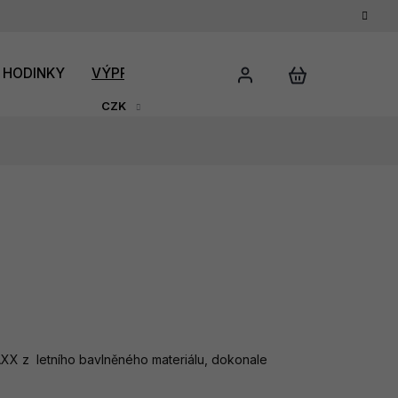
HODINKY
VÝPRODEJ
DÁRKOVÝ POUKAZ
HODNO
CZK
AXX z letního bavlněného materiálu, dokonale