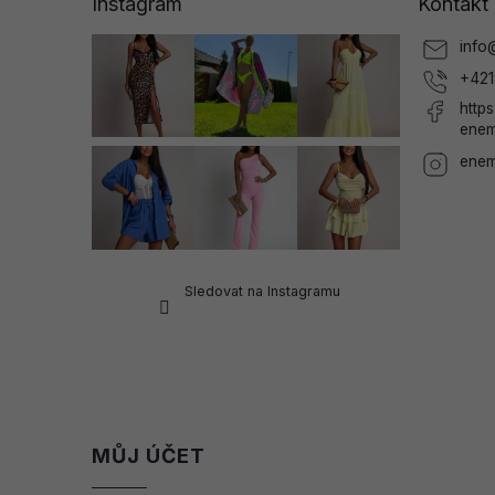
Instagram
Kontakt
t
í
info
+421
http
enem
enem
Sledovat na Instagramu
MŮJ ÚČET