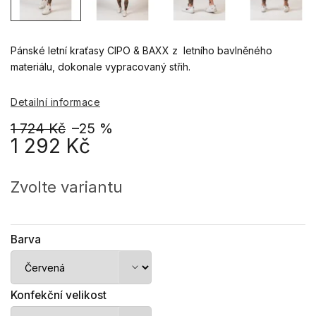
Pánské letní kraťasy CIPO & BAXX z letního bavlněného
materiálu, dokonale vypracovaný střih.
Detailní informace
1 724 Kč
–25 %
1 292 Kč
Měrná
cena:
Zvolte variantu
Barva
Konfekční velikost