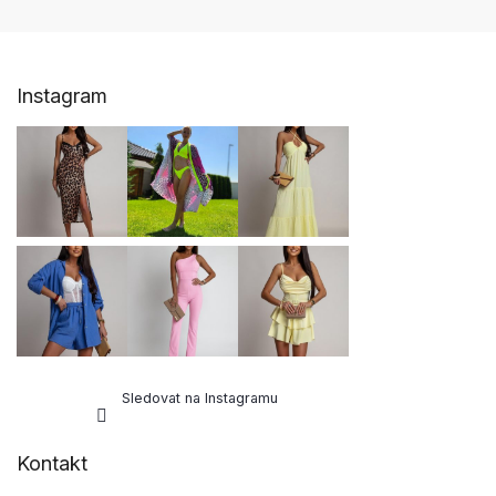
Z
Instagram
á
p
a
t
í
Sledovat na Instagramu
Kontakt