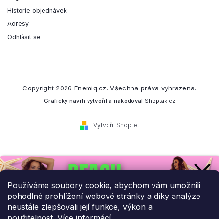
Historie objednávek
Adresy
Odhlásit se
Copyright 2026
Enemiq.cz
. Všechna práva vyhrazena.
Grafický návrh vytvořil a nakódoval
Shoptak.cz
Vytvořil Shoptet
Přihlaste se k našemu
newsletteru.
Používáme soubory cookie, abychom vám umožnili
pohodlné prohlížení webové stránky a díky analýze
Budeme vám posílat informace o našich novinkách a slevových
neustále zlepšovali její funkce, výkon a
akcích.
použitelnost.
Více informácí