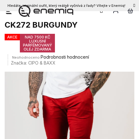
Hledáte originální oufit, který reálně vyčnívá z řady? Vítejte v Enemiq!
CZK
Přejít
Pánské kraťasy CIPO & BAXX
na
CK272 BURGUNDY
obsah
AKCE
NAD 7500 KČ
LUXUSNÍ
PARFÉMOVANÝ
OLEJ ZDARMA
Průměrné
Podrobnosti hodnocení
Neohodnoceno
hodnocení
Značka:
CIPO & BAXX
produktu
je
0,0
z
5
hvězdiček.