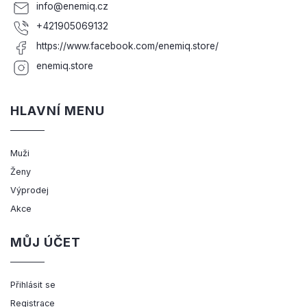
info
@
enemiq.cz
+421905069132
https://www.facebook.com/enemiq.store/
enemiq.store
HLAVNÍ MENU
Muži
Ženy
Výprodej
Akce
MŮJ ÚČET
Přihlásit se
Registrace