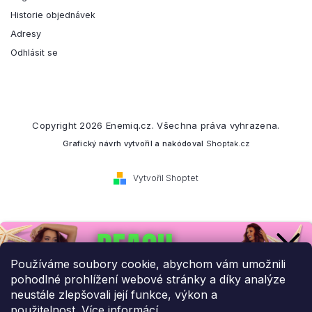
Historie objednávek
Adresy
Odhlásit se
Copyright 2026
Enemiq.cz
. Všechna práva vyhrazena.
Grafický návrh vytvořil a nakódoval
Shoptak.cz
Vytvořil Shoptet
Přihlaste se k našemu
newsletteru.
Používáme soubory cookie, abychom vám umožnili
pohodlné prohlížení webové stránky a díky analýze
Budeme vám posílat informace o našich novinkách a slevových
neustále zlepšovali její funkce, výkon a
akcích.
použitelnost.
Více informácí