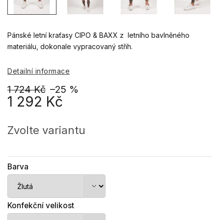
Pánské letní kraťasy CIPO & BAXX z letního bavlněného
materiálu, dokonale vypracovaný střih.
Detailní informace
1 724 Kč
–25 %
1 292 Kč
Měrná
cena:
Zvolte variantu
Barva
Konfekční velikost