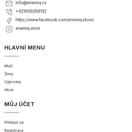
info
@
enemiq.cz
+421905069132
https://www.facebook.com/enemiq.store/
enemiq.store
HLAVNÍ MENU
Muži
Ženy
Výprodej
Akce
MŮJ ÚČET
Přihlásit se
Registrace