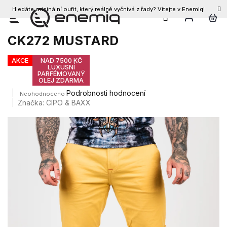
Hledáte originální oufit, který reálně vyčnívá z řady? Vítejte v Enemiq!
CZK
Přejít
Pánské kraťasy CIPO & BAXX
na
CK272 MUSTARD
obsah
AKCE
NAD 7500 KČ
LUXUSNÍ
PARFÉMOVANÝ
OLEJ ZDARMA
Průměrné
Podrobnosti hodnocení
Neohodnoceno
hodnocení
Značka:
CIPO & BAXX
produktu
je
0,0
z
5
hvězdiček.