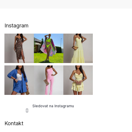
Z
Instagram
á
p
a
t
í
Sledovat na Instagramu
Kontakt