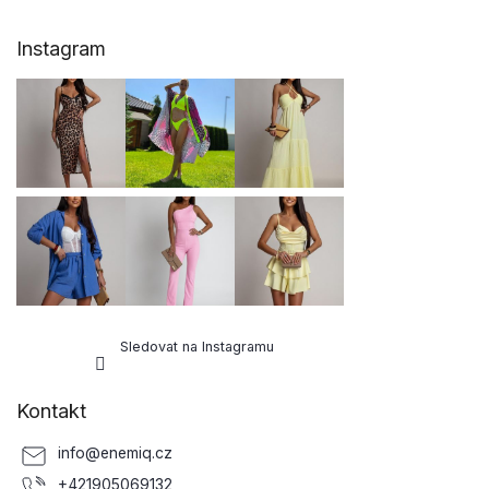
Z
Instagram
á
p
a
t
í
Sledovat na Instagramu
Kontakt
info
@
enemiq.cz
+421905069132