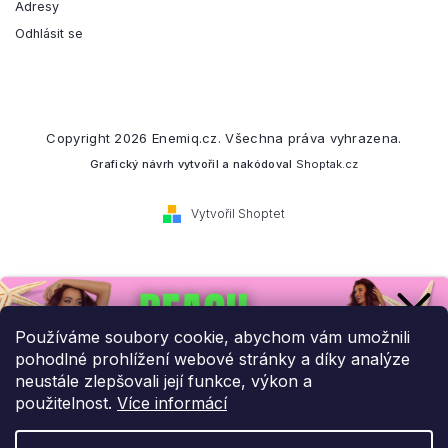
Adresy
Odhlásit se
Copyright 2026
Enemiq.cz
. Všechna práva vyhrazena.
Grafický návrh vytvořil a nakódoval
Shoptak.cz
Vytvořil Shoptet
Přihlaste se k našemu
newsletteru.
Používáme soubory cookie, abychom vám umožnili
pohodlné prohlížení webové stránky a díky analýze
Budeme vám posílat informace o našich novinkách a slevových
neustále zlepšovali její funkce, výkon a
akcích.
použitelnost.
Více informácí