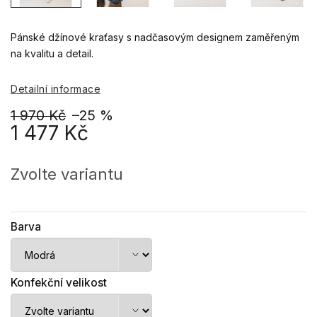
Pánské džínové kraťasy s
nadčasovým designem zaměřeným
na kvalitu a detail.
Detailní informace
1 970 Kč
–25 %
1 477 Kč
Měrná
cena:
Zvolte variantu
Barva
Konfekční velikost