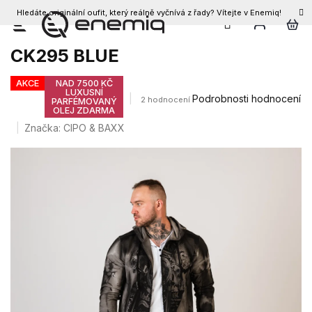
Hledáte originální oufit, který reálně vyčnívá z řady? Vítejte v Enemiq!
CZK
Přejít
Pánské kraťasy CIPO & BAXX
na
CK295 BLUE
obsah
AKCE
NAD 7500 KČ
LUXUSNÍ
Průměrné
Podrobnosti hodnocení
2 hodnocení
PARFÉMOVANÝ
OLEJ ZDARMA
hodnocení
produktu
Značka:
CIPO & BAXX
je
4,5
z
5
hvězdiček.