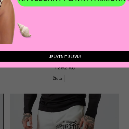
AKCE
Pánské tepláky CIPO & BAXX CR125 YELLOW
UPLATNIT SLEVU!
1 292 Kč
Žlutá