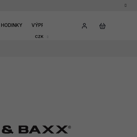
HODINKY
VÝPRODEJ
DÁRKOVÝ POUKAZ
HODNO
CZK