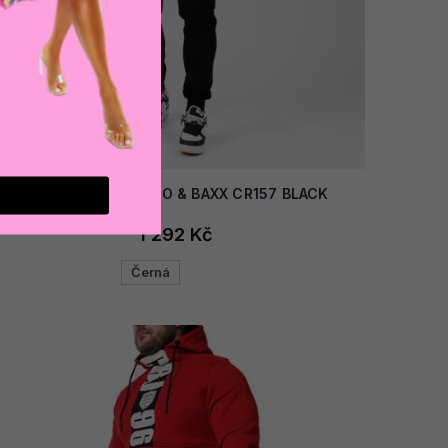
AKCE
Pánské tepláky CIPO & BAXX CR157 BLACK
1 292 Kč
Černá