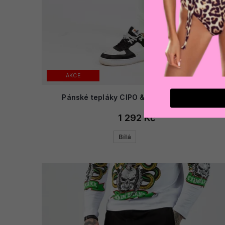
AKCE
Pánské tepláky CIPO & BAXX CR157 ECRU
1 292 Kč
Bílá