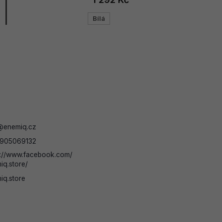
Bílá
@
enemiq.cz
905069132
s://www.facebook.com/
iq.store/
iq.store