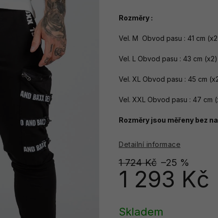
Rozměry :
Vel. M Obvod pasu : 41 cm (x2)
Vel. L Obvod pasu : 43 cm (x2)
Vel. XL Obvod pasu : 45 cm (x2
Vel. XXL Obvod pasu : 47 cm (x
Rozměry jsou měřeny bez nat
Detailní informace
1 724 Kč
–25 %
1 293 Kč
Měrná
cena:
Skladem