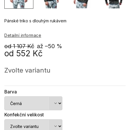
Pánské triko s dlouhým rukávem
Detailní informace
od 1 107 Kč
až –50 %
od
552 Kč
Měrná
cena:
Zvolte variantu
Barva
Konfekční velikost