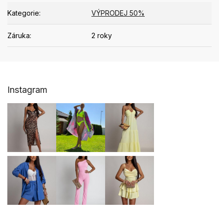
Kategorie
:
VÝPRODEJ 50%
Záruka
:
2 roky
Z
Instagram
á
p
a
t
í