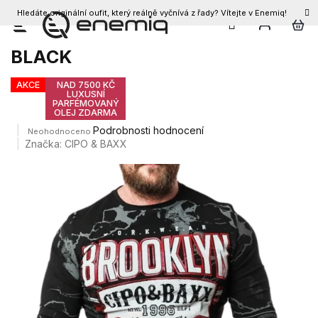
Hledáte originální oufit, který reálně vyčnívá z řady? Vítejte v Enemiq!
CZK
Přejít
Pánské triko CIPO & BAXX CL487
na
BLACK
obsah
AKCE
NAD 7500 KČ
LUXUSNÍ
PARFÉMOVANÝ
OLEJ ZDARMA
Průměrné
Podrobnosti hodnocení
Neohodnoceno
hodnocení
Značka:
CIPO & BAXX
produktu
je
0,0
z
5
hvězdiček.