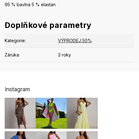
95 % bavlna 5 % elastan
Doplňkové parametry
Kategorie
:
VÝPRODEJ 50%
Záruka
:
2 roky
Z
Instagram
á
p
a
t
í