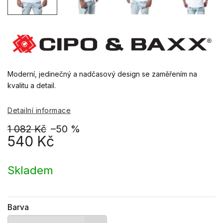
Moderní, jedinečný a nadčasový design se zaměřením na
kvalitu a detail.
Detailní informace
1 082 Kč
–50 %
540 Kč
Měrná
cena:
Skladem
Barva