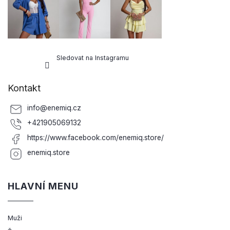
Sledovat na Instagramu
Kontakt
info
@
enemiq.cz
+421905069132
https://www.facebook.com/enemiq.store/
enemiq.store
HLAVNÍ MENU
Muži