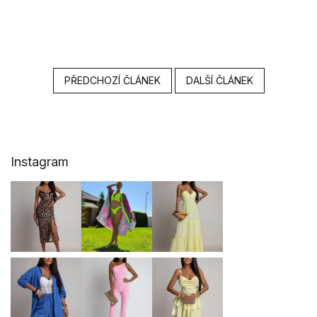
PŘEDCHOZÍ ČLÁNEK
DALŠÍ ČLÁNEK
Z
Instagram
á
p
a
t
í