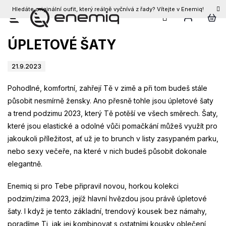
Hledáte originální oufit, který reálně vyčnívá z řady? Vítejte v Enemiq!
CZK
Přejít
TREND PODZIMU 2023:
na
obsah
ÚPLETOVÉ ŠATY
21.9.2023
Pohodlné, komfortní, zahřejí Tě v zimě a při tom budeš stále
působit nesmírně žensky. Ano přesně tohle jsou úpletové šaty
a trend podzimu 2023, který Tě potěší ve všech směrech. Šaty,
které jsou elastické a odolné vůči pomačkání můžeš využít pro
jakoukoli příležitost, ať už je to brunch v listy zasypaném parku,
nebo sexy večeře, na které v nich budeš působit dokonale
elegantně.
Enemiq si pro Tebe připravil novou, horkou kolekci
podzim/zima 2023, jejíž hlavní hvězdou jsou právě úpletové
šaty. I když je tento základní, trendový kousek bez námahy,
poradíme Ti, jak jej kombinovat s ostatními kousky oblečení