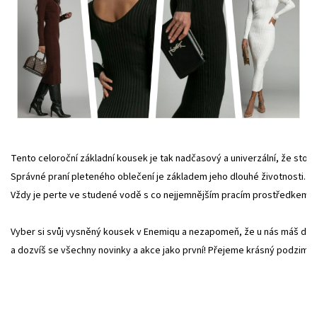
Tento celoroční základní kousek je tak nadčasový a univerzální, že stojí 
Správné praní pleteného oblečení je základem jeho dlouhé životnosti. Urč
Vždy je perte ve studené vodě s co nejjemnějším pracím prostředkem.

Vyber si svůj vysněný kousek v Enemiqu a nezapomeň, že u nás máš do
a dozvíš se všechny novinky a akce jako první! Přejeme krásný podzim a 