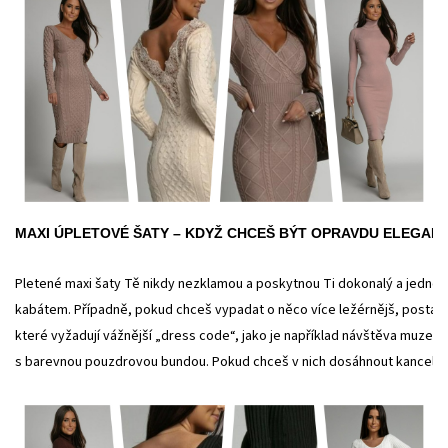
MAXI ÚPLETOVÉ ŠATY – KDYŽ CHCEŠ BÝT OPRAVDU ELEGANT
Pletené maxi šaty Tě nikdy nezklamou a poskytnou Ti dokonalý a jednod
kabátem. Případně, pokud chceš vypadat o něco více ležérnějš, postačí Ti 
které vyžadují vážnější „dress code“, jako je například návštěva muzea
s barevnou pouzdrovou bundou. Pokud chceš v nich dosáhnout kancelář