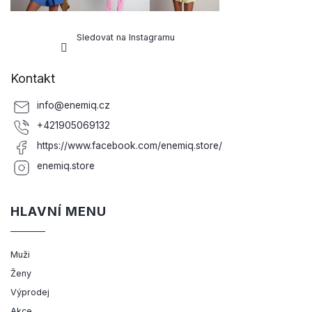
Sledovat na Instagramu
Kontakt
info
@
enemiq.cz
+421905069132
https://www.facebook.com/enemiq.store/
enemiq.store
HLAVNÍ MENU
Muži
Ženy
Výprodej
Akce