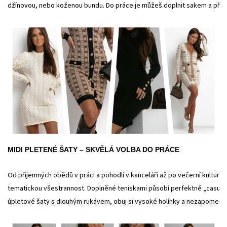
džínovou, nebo koženou bundu. Do práce je můžeš doplnit sakem a přes
MIDI PLETENÉ ŠATY – SKVĚLÁ VOLBA DO PRÁCE
Od příjemných obědů v práci a pohodlí v kanceláři až po večerní kulturní 
tematickou všestrannost. Doplněné teniskami působí perfektně „casual“ a
úpletové šaty s dlouhým rukávem, obuj si vysoké holínky a nezapomeň na