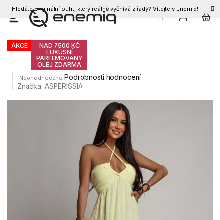
Hledáte originální oufit, který reálně vyčnívá z řady? Vítejte v Enemiq!
CZK
Přejít
Dámské šaty CLARISSA
na
obsah
AKCE
NAD 7500 KČ
LUXUSNÍ
PARFÉMOVANÝ
OLEJ ZDARMA
Průměrné
Podrobnosti hodnocení
Neohodnoceno
hodnocení
Značka:
ASPERISSIA
produktu
je
0,0
z
5
hvězdiček.