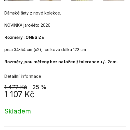
Dámské šaty z nové kolekce.
NOVINKA jaro/léto 2026
Rozměry : ONESIZE
prsa 34-54 cm (x2), celková délka 122 cm
Rozměry jsou měřeny bez natažení/ tolerance +/- 2cm.
Detailní informace
1 477 Kč
–25 %
1 107 Kč
Měrná
cena:
Skladem