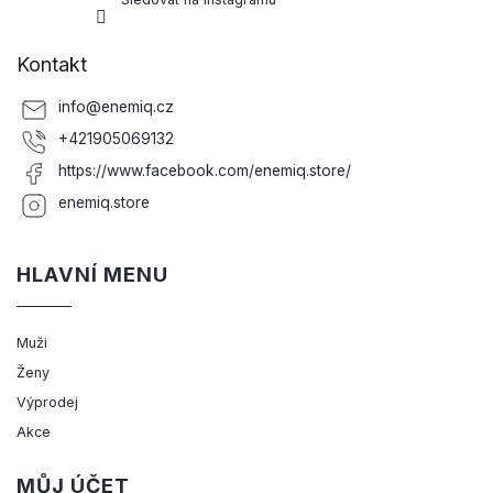
Kontakt
info
@
enemiq.cz
+421905069132
https://www.facebook.com/enemiq.store/
enemiq.store
HLAVNÍ MENU
Muži
Ženy
Výprodej
Akce
MŮJ ÚČET