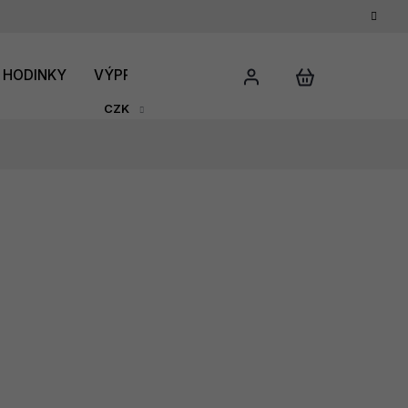
HODINKY
VÝPRODEJ
DÁRKOVÝ POUKAZ
HODNO
CZK