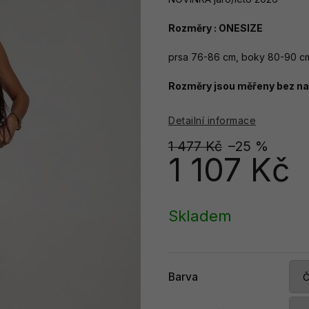
Rozměry : ONESIZE
prsa 76-86 cm, boky 80-90 cm
Rozměry jsou měřeny bez nat
Detailní informace
1 477 Kč
–25 %
1 107 Kč
Měrná
cena:
Skladem
Barva