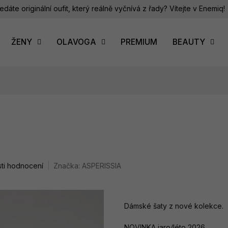
edáte originální oufit, který reálně vyčnívá z řady? Vítejte v Enemiq!
ŽENY
OLAVOGA
PREMIUM
BEAUTY
ti hodnocení
Značka:
ASPERISSIA
Dámské šaty z nové kolekce.
NOVINKA jaro/léto 2026