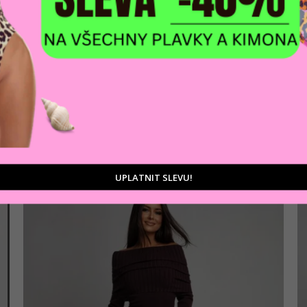
AKCE
Dámské šaty GIOLI
1 107 Kč
Bílá
UPLATNIT SLEVU!