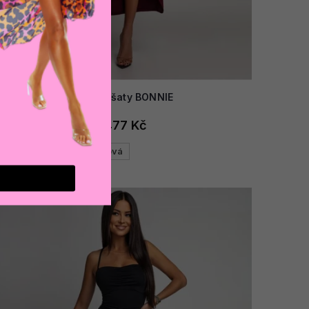
AKCE
Dámské šaty BONNIE
1 477 Kč
Bordová