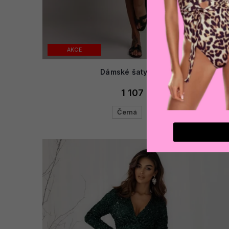
AKCE
Dámské šaty KALIANI
1 107 Kč
Černá