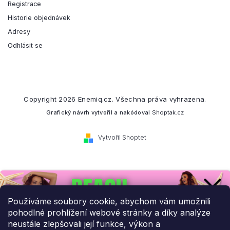
Registrace
Historie objednávek
Adresy
Odhlásit se
Copyright 2026
Enemiq.cz
. Všechna práva vyhrazena.
Grafický návrh vytvořil a nakódoval
Shoptak.cz
Vytvořil Shoptet
Přihlaste se k našemu
newsletteru.
Používáme soubory cookie, abychom vám umožnili
pohodlné prohlížení webové stránky a díky analýze
Budeme vám posílat informace o našich novinkách a slevových
neustále zlepšovali její funkce, výkon a
akcích.