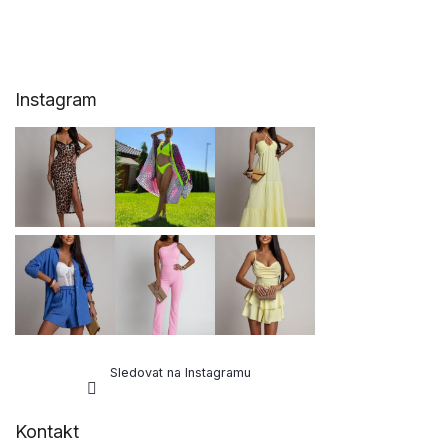
Z
Instagram
á
p
a
t
í
Sledovat na Instagramu
Kontakt