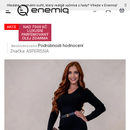
Hledáte originální oufit, který reálně vyčnívá z řady? Vítejte v Enemiq!
CZK
Přejít
Dámské šaty KAREN
na
obsah
AKCE
NAD 7500 KČ
LUXUSNÍ
PARFÉMOVANÝ
OLEJ ZDARMA
Průměrné
Podrobnosti hodnocení
Neohodnoceno
hodnocení
Značka:
ASPERISSIA
produktu
je
0,0
z
5
hvězdiček.