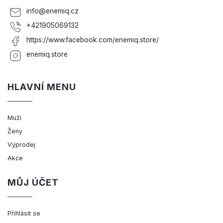
info
@
enemiq.cz
+421905069132
https://www.facebook.com/enemiq.store/
enemiq.store
HLAVNÍ MENU
Muži
Ženy
Výprodej
Akce
MŮJ ÚČET
Přihlásit se