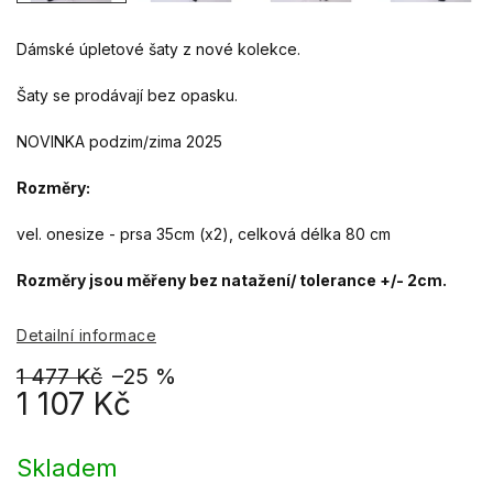
Dámské úpletové šaty z nové kolekce.
Šaty se prodávají bez opasku.
NOVINKA podzim/zima 2025
Rozměry:
vel. onesize - prsa 35cm (x2), celková délka 80 cm
Rozměry jsou měřeny bez natažení/ tolerance +/- 2cm.
Detailní informace
1 477 Kč
–25 %
1 107 Kč
Měrná
cena:
Skladem