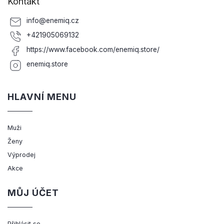
Kontakt
info
@
enemiq.cz
+421905069132
https://www.facebook.com/enemiq.store/
enemiq.store
HLAVNÍ MENU
Muži
Ženy
Výprodej
Akce
MŮJ ÚČET
Přihlásit se