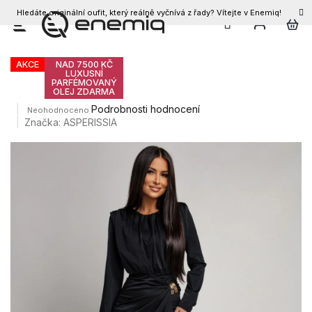
Hledáte originální oufit, který reálně vyčnívá z řady? Vítejte v Enemiq!
CZK
Přejít
Dámské šaty MAUA
na
obsah
AKCE
NAD 7500 KČ
LUXUSNÍ
PARFÉMOVANÝ
OLEJ ZDARMA
Průměrné
Podrobnosti hodnocení
Neohodnoceno
hodnocení
Značka:
ASPERISSIA
produktu
je
0,0
z
5
hvězdiček.