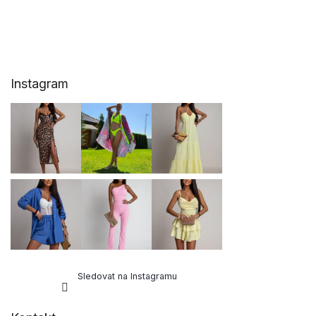
Z
Instagram
á
p
a
t
í
Sledovat na Instagramu