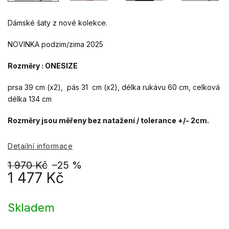
Dámské šaty z nové kolekce.
NOVINKA podzim/zima 2025
Rozměry : ONESIZE
prsa 39 cm (x2), pás 31 cm (x2), délka rukávu 60 cm, celková
délka 134 cm
Rozměry jsou měřeny bez natažení / tolerance +/- 2cm.
Detailní informace
1 970 Kč
–25 %
1 477 Kč
Měrná
cena:
Skladem