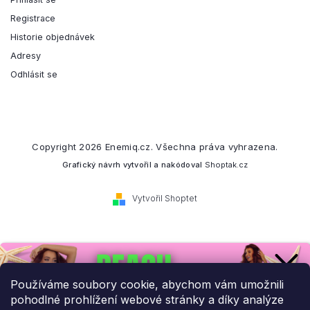
Registrace
Historie objednávek
Adresy
Odhlásit se
Copyright 2026
Enemiq.cz
. Všechna práva vyhrazena.
Grafický návrh vytvořil a nakódoval
Shoptak.cz
Vytvořil Shoptet
Přihlaste se k našemu
newsletteru.
Používáme soubory cookie, abychom vám umožnili
pohodlné prohlížení webové stránky a díky analýze
Budeme vám posílat informace o našich novinkách a slevových