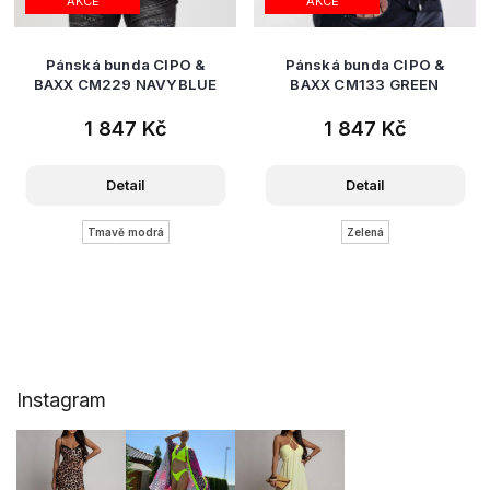
AKCE
AKCE
Pánská bunda CIPO &
Pánská bunda CIPO &
BAXX CM229 NAVYBLUE
BAXX CM133 GREEN
1 847 Kč
1 847 Kč
Detail
Detail
Tmavě modrá
Zelená
Z
Instagram
á
p
a
t