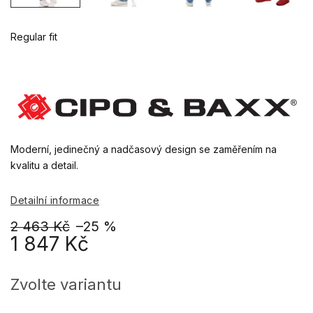
Regular fit
Moderní, jedinečný a nadčasový design se zaměřením na
kvalitu a detail.
Detailní informace
2 463 Kč
–25 %
1 847 Kč
Měrná
cena:
Zvolte variantu