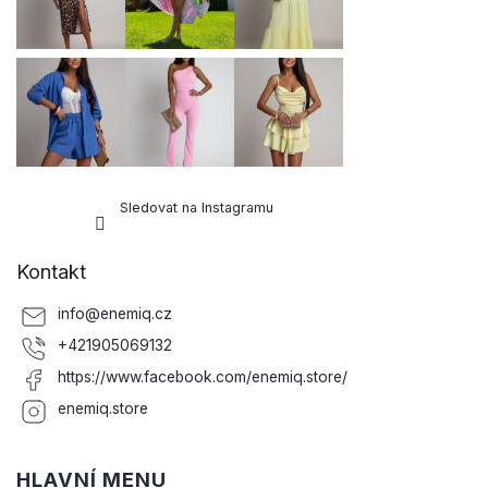
í
Sledovat na Instagramu
Kontakt
info
@
enemiq.cz
+421905069132
https://www.facebook.com/enemiq.store/
enemiq.store
HLAVNÍ MENU