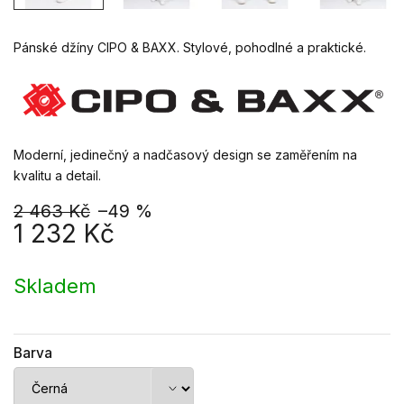
Pánské džíny CIPO & BAXX. Stylové, pohodlné a praktické.
Moderní, jedinečný a nadčasový design se zaměřením na
kvalitu a detail.
2 463 Kč
–49 %
1 232 Kč
Měrná
cena:
Skladem
Barva