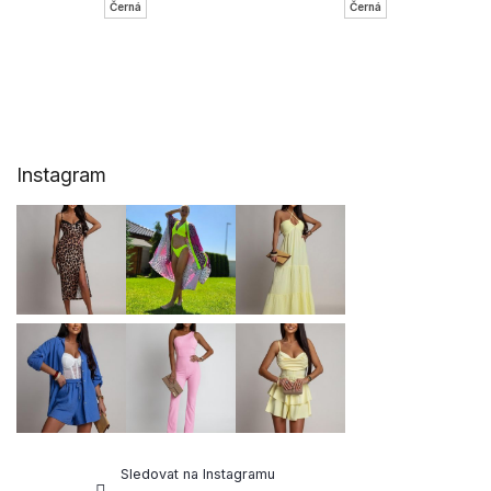
Černá
Černá
Z
Instagram
á
p
a
t
í
Sledovat na Instagramu