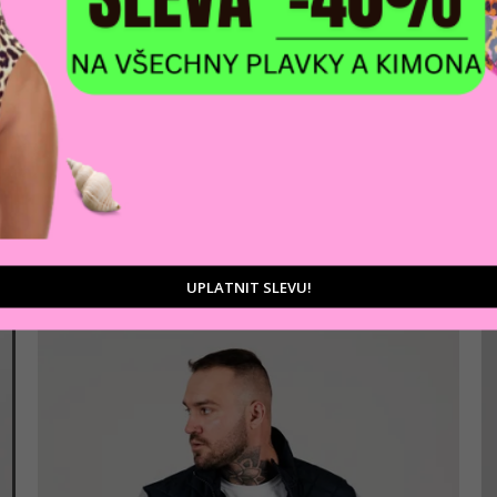
AKCE
Pánská bunda CIPO & BAXX CJ264 BLUE
2 772 Kč
Modrá
UPLATNIT SLEVU!