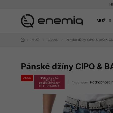
Přejít
Hl
na
obsah
MUŽI
MUŽI
JEANS
Pánské džíny CIPO & BAXX C
Pánské džíny CIPO & 
AKCE
NAD 7500 KČ
LUXUSNÍ
Průměrné
Podrobnosti 
1 hodnocení
PARFÉMOVANÝ
hodnocení
OLEJ ZDARMA
produktu
je
5,0
z
5