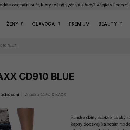
edáte originální oufit, který reálně vyčnívá z řady? Vítejte v Enemiq!
ŽENY
OLAVOGA
PREMIUM
BEAUTY
D910 BLUE
BAXX CD910 BLUE
hodnocení
Značka:
CIPO & BAXX
Pánské džíny nabízí klasický ro
kapsy dodávají kalhotám moder