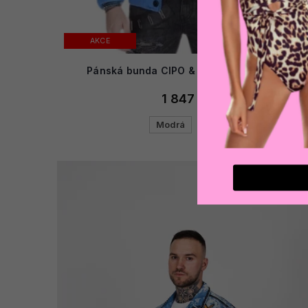
AKCE
Pánská bunda CIPO & BAXX CM120 BLUE
1 847 Kč
Modrá