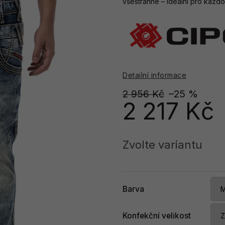
všestranné – ideální pro každo
Detailní informace
2 956 Kč
–25 %
2 217 Kč
Měrná
cena:
Zvolte variantu
Barva
Konfekční velikost