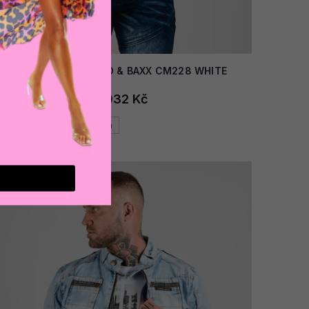
AKCE
Pánská bunda CIPO & BAXX CM228 WHITE
2 032 Kč
Bílá