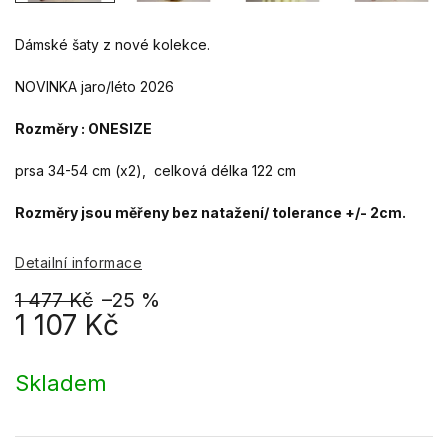
Dámské šaty z nové kolekce.
NOVINKA jaro/léto 2026
Rozměry : ONESIZE
prsa 34-54 cm (x2), celková délka 122 cm
Rozměry jsou měřeny bez natažení/ tolerance +/- 2cm.
Detailní informace
1 477 Kč
–25 %
1 107 Kč
Měrná
cena:
Skladem