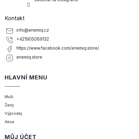
Kontakt
info
@
enemiq.cz
+421905069132
https://www.facebook.com/enemiq.store/
enemiq.store
HLAVNÍ MENU
Muži
Ženy
Výprodej
Akce
MŮJ ÚČET