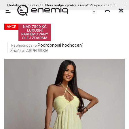
Hledáte originální oufit, který reálně vyčnívá z řady? Vítejte v Enemiq!
CZK
Přejít
Dámské šaty CLARISSA
na
obsah
AKCE
NAD 7500 KČ
LUXUSNÍ
PARFÉMOVANÝ
OLEJ ZDARMA
Průměrné
Podrobnosti hodnocení
Neohodnoceno
hodnocení
Značka:
ASPERISSIA
produktu
je
0,0
z
5
hvězdiček.