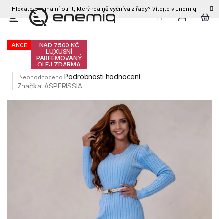
Hledáte originální oufit, který reálně vyčnívá z řady? Vítejte v Enemiq!
CZK
Přejít
Dámské šaty GAUDY
na
obsah
AKCE
NAD 7500 KČ
LUXUSNÍ
PARFÉMOVANÝ
OLEJ ZDARMA
Průměrné
Podrobnosti hodnocení
Neohodnoceno
hodnocení
Značka:
ASPERISSIA
produktu
je
0,0
z
5
hvězdiček.