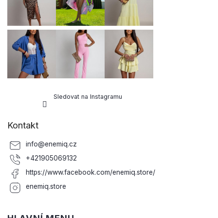
í
Sledovat na Instagramu
Kontakt
info
@
enemiq.cz
+421905069132
https://www.facebook.com/enemiq.store/
enemiq.store