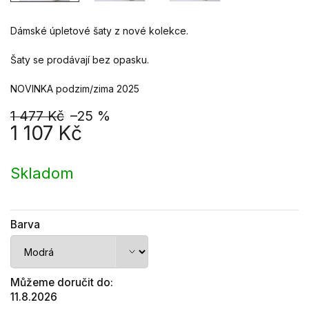
Dámské úpletové šaty z nové kolekce.
Šaty se prodávají bez opasku.
NOVINKA podzim/zima 2025
1 477 Kč
–25 %
1 107 Kč
Měrná
cena:
Skladom
Barva
Můžeme doručit do:
11.8.2026