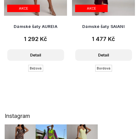
AKCE
AKCE
Dámské šaty AUREIA
Dámské šaty SAIANI
1 292 Kč
1 477 Kč
Detail
Detail
Béžová
Bordová
Z
Instagram
á
p
a
t