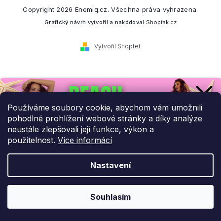
Copyright 2026
Enemiq.cz
. Všechna práva vyhrazena.
Grafický návrh vytvořil a nakódoval
Shoptak.cz
Vytvořil Shoptet
Přihlaste se k našemu
newsletteru.
Používáme soubory cookie, abychom vám umožnili
pohodlné prohlížení webové stránky a díky analýze
Budeme vám posílat informace o našich novinkách a slevových
neustále zlepšovali její funkce, výkon a
akcích.
použitelnost.
Více informácí
Nastavení
UPLATNIT SLEVU!
Odebírat newsletter
Souhlasím
Ochrana osobních údajů