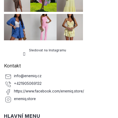
í
Sledovat na Instagramu
Kontakt
info
@
enemiq.cz
+421905069132
https://www.facebook.com/enemiq.store/
enemiq.store
HLAVNÍ MENU