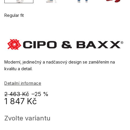
Regular fit
Moderní, jedinečný a nadčasový design se zaměřením na
kvalitu a detail.
Detailní informace
2 463 Kč
–25 %
1 847 Kč
Měrná
cena:
Zvolte variantu