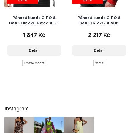
AKCE
AKCE
Pánská bunda CIPO &
Pánská bunda CIPO &
BAXX CM226 NAVYBLUE
BAXX CJ275 BLACK
1 847 Kč
2 217 Kč
Detail
Detail
Tmavě modrá
Černá
Z
Instagram
á
p
a
t